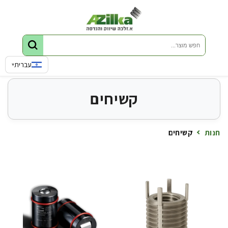
דלג לתוכן
שפה
עברית
▾
קשיחים
חנות
קשיחים