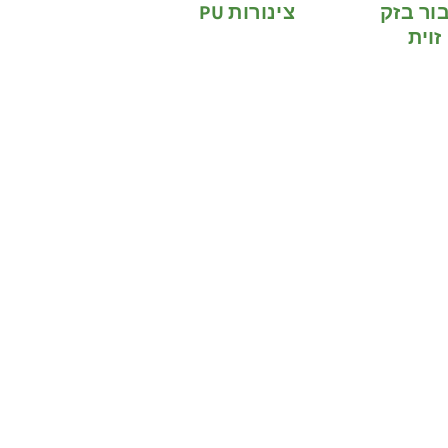
ור בזק
צינורות PU
זוית