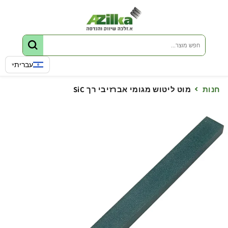
דלג לתוכן
שפה
עברית
▾
חנות
מוט ליטוש מגומי אברזיבי רך SiC
ג למידע על המוצר