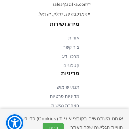
sales@azilka.com
מידות: 6/8×12×140 מ"מ
המרכבה 19, חולון, ישראל
גריד: 150 (בינוני)
חומר אברזיבי: Silicon Carbide (SiC)
מידע ושירות
דרגת קושי: רכה (weich)
אודות
הצג פחות
צור קשר
מרכז ידע
קטלוגים
מדיניות
תנאי שימוש
מדיניות פרטיות
הצהרת נגישות
אנחנו משתמשים בקובצי עוגיות (Cookies) כדי לשפר את
חוויית הגלישה שלך באתר.
© 2026 א. זלכה שיווק והנדסה בע\"מ. כל הזכויות שמורות.
הבנתי