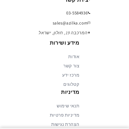
מרובעת.
קטרים זמינים: 5 מ"מ עד 150 מ"מ (בהתאם לדגם).
03-5584936
הברגות/חיבורים: M5, M6, G1/8", G1/4" ועוד.
sales@azilka.com
יישומים:
המרכבה 19, חולון, ישראל
אחיזת מוצרי פלסטיק, זכוכית, מתכת ועץ.
מידע ושירות
שינוע חפצים בייצור אוטומטי, רובוטיקה
ולוגיסטיקה.
אודות
העברת מוצרים עדינים בקווי ייצור ובאריזות.
צור קשר
מרכז ידע
הצג פחות
קטלוגים
מדיניות
תנאי שימוש
מדיניות פרטיות
הצהרת נגישות